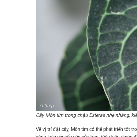
Cây Môn tim trong chậu Esteras nhẹ nhàng, ki
Về vị trí đặt cây, Môn tim có thể phát triển tốt
năng luân chuyển cây của bạn. Việc luân phiên đặ