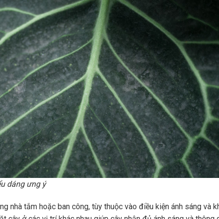
ểu dáng ưng ý
 trong nhà tắm hoặc ban công, tùy thuộc vào điều kiện ánh sáng và k
t cây ở các vị trí khác nhau giúp cây nhận đủ ánh sáng và thông g