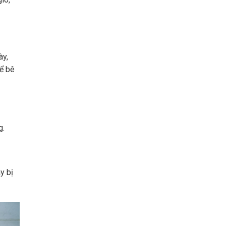
ày,
hể bê
g.
y bị