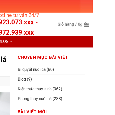
tline tư vấn 24/7
923.073.xxx -
Giỏ hàng /
0
₫
972.939.xxx
BLOG
CHUYÊN MỤC BÀI VIẾT
lá
Bí quyết nuôi cá
(80)
Blog
(9)
Kiến thức thủy sinh
(362)
Phong thủy nuôi cá
(288)
BÀI VIẾT MỚI