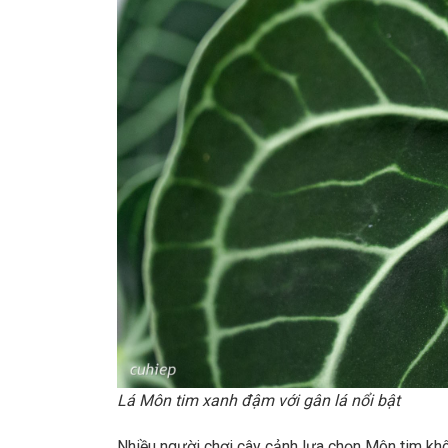
Lá Môn tim xanh đậm với gân lá nổi bật
Nhiều người chơi cây cảnh lựa chọn Môn tim khô