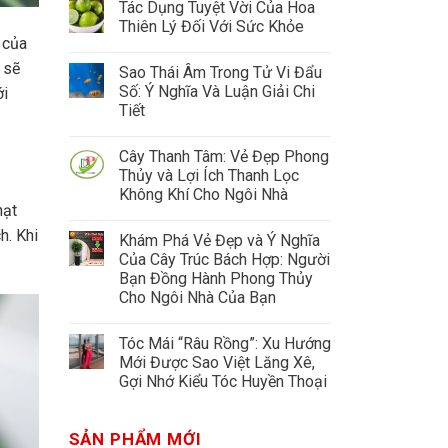
Tác Dụng Tuyệt Vời Của Hoa
Thiên Lý Đối Với Sức Khỏe
 của
 sẽ
Sao Thái Âm Trong Tử Vi Đẩu
Số: Ý Nghĩa Và Luận Giải Chi
ới
Tiết
Cây Thanh Tâm: Vẻ Đẹp Phong
Thủy và Lợi Ích Thanh Lọc
Không Khí Cho Ngôi Nhà
hạt
h. Khi
Khám Phá Vẻ Đẹp và Ý Nghĩa
Của Cây Trúc Bách Hợp: Người
Bạn Đồng Hành Phong Thủy
Cho Ngôi Nhà Của Bạn
Tóc Mái “Râu Rồng”: Xu Hướng
Mới Được Sao Việt Lăng Xê,
Gợi Nhớ Kiểu Tóc Huyền Thoại
SẢN PHẨM MỚI