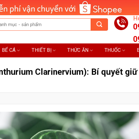
Ho
0
0
BỂ CÁ
THIẾT BỊ
THỨC ĂN
THUỐC
hurium Clarinervium): Bí quyết giữ 