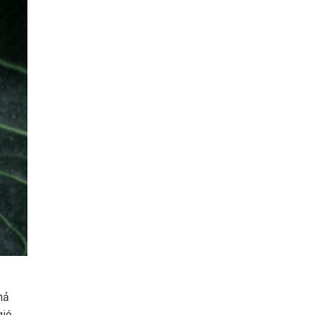
hả
ió,