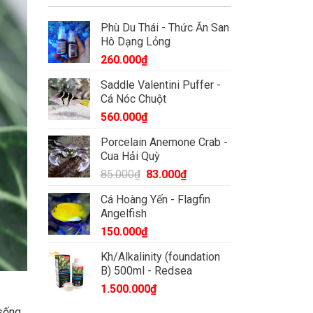
Phù Du Thái - Thức Ăn San
Hô Dạng Lỏng
260.000
₫
Saddle Valentini Puffer -
Cá Nóc Chuột
560.000
₫
Porcelain Anemone Crab -
Cua Hải Quỳ
Giá
Giá
85.000
₫
83.000
₫
gốc
hiện
Cá Hoàng Yến - Flagfin
là:
tại
Angelfish
85.000₫.
là:
150.000
₫
83.000₫.
Kh/Alkalinity (foundation
B) 500ml - Redsea
1.500.000
₫
sống,