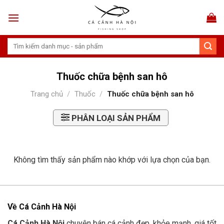
Skip
to
content
Tìm
kiếm:
Thuốc chữa bệnh san hô
Trang chủ
/
Thuốc
/
Thuốc chữa bệnh san hô
PHÂN LOẠI SẢN PHẨM
Không tìm thấy sản phẩm nào khớp với lựa chọn của bạn.
Về Cá Cảnh Hà Nội
Cá Cảnh Hà Nội
chuyên bán cá cảnh đẹp, khỏe mạnh, giá tốt