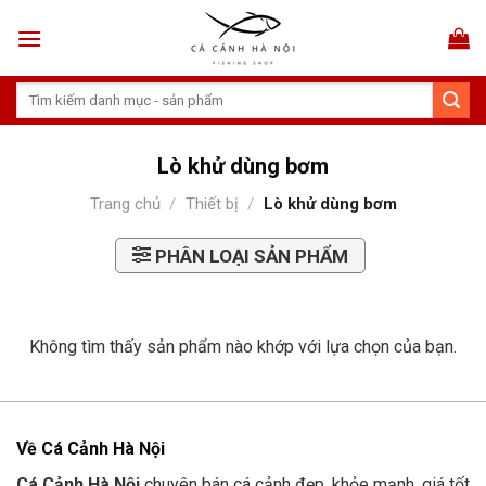
Skip
to
content
Tìm
kiếm:
Lò khử dùng bơm
Trang chủ
/
Thiết bị
/
Lò khử dùng bơm
PHÂN LOẠI SẢN PHẨM
Không tìm thấy sản phẩm nào khớp với lựa chọn của bạn.
Về Cá Cảnh Hà Nội
Cá Cảnh Hà Nội
chuyên bán cá cảnh đẹp, khỏe mạnh, giá tốt