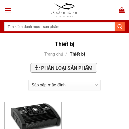
Skip
to
content
Tìm
kiếm:
Thiết bị
Trang chủ
/
Thiết bị
PHÂN LOẠI SẢN PHẨM