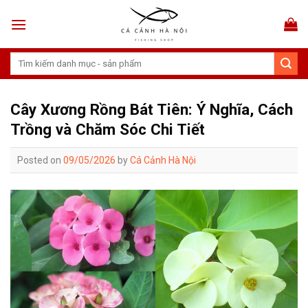
Skip
to
content
Tìm
kiếm:
Cây Xương Rồng Bát Tiên: Ý Nghĩa, Cách
Trồng và Chăm Sóc Chi Tiết
Posted on
09/05/2026
by
Cá Cảnh Hà Nội