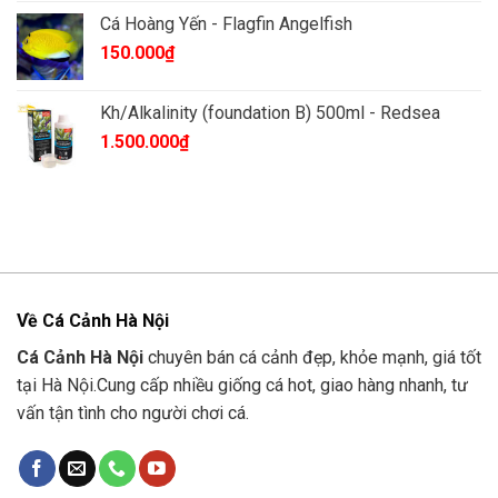
là:
tại
Cá Hoàng Yến - Flagfin Angelfish
85.000₫.
là:
150.000
₫
83.000₫.
Kh/Alkalinity (foundation B) 500ml - Redsea
1.500.000
₫
Về Cá Cảnh Hà Nội
Cá Cảnh Hà Nội
chuyên bán cá cảnh đẹp, khỏe mạnh, giá tốt
tại Hà Nội.Cung cấp nhiều giống cá hot, giao hàng nhanh, tư
vấn tận tình cho người chơi cá.