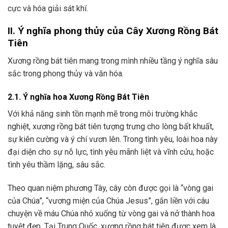
cực và hóa giải sát khí.
II. Ý nghĩa phong thủy của Cây Xương Rồng Bát
Tiên
Xương rồng bát tiên mang trong mình nhiều tầng ý nghĩa sâu
sắc trong phong thủy và văn hóa.
2.1. Ý nghĩa hoa Xương Rồng Bát Tiên
Với khả năng sinh tồn mạnh mẽ trong môi trường khắc
nghiệt, xương rồng bát tiên tượng trưng cho lòng bất khuất,
sự kiên cường và ý chí vươn lên. Trong tình yêu, loài hoa này
đại diện cho sự nỗ lực, tình yêu mãnh liệt và vĩnh cửu, hoặc
tình yêu thầm lặng, sâu sắc.
Theo quan niệm phương Tây, cây còn được gọi là “vòng gai
của Chúa”, “vương miện của Chúa Jesus”, gắn liền với câu
chuyện về máu Chúa nhỏ xuống từ vòng gai và nở thành hoa
tuyệt đẹp. Tại Trung Quốc, xương rồng bát tiên được xem là