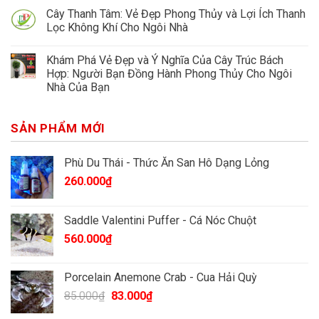
Cây Thanh Tâm: Vẻ Đẹp Phong Thủy và Lợi Ích Thanh
Lọc Không Khí Cho Ngôi Nhà
Khám Phá Vẻ Đẹp và Ý Nghĩa Của Cây Trúc Bách
Hợp: Người Bạn Đồng Hành Phong Thủy Cho Ngôi
Nhà Của Bạn
SẢN PHẨM MỚI
Phù Du Thái - Thức Ăn San Hô Dạng Lỏng
260.000
₫
Saddle Valentini Puffer - Cá Nóc Chuột
560.000
₫
Porcelain Anemone Crab - Cua Hải Quỳ
Giá
Giá
85.000
₫
83.000
₫
gốc
hiện