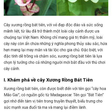
Cây xương rồng bát tiên, với vẻ đẹp độc đáo và sức sống
mãnh liệt, từ lâu đã trở thành một loài cây cảnh được ưa
chuộng tại Việt Nam. Không chỉ mang giá trị thẩm mỹ, loài
cây này còn ẩn chứa những ý nghĩa phong thủy sâu sắc, hứa
hẹn mang lại may mắn và tài lộc cho gia chủ. Đặc biệt, với
đặc tính dễ trồng và chăm sóc, xương rồng bát tiên là lựa
chọn lý tưởng cho cả những người mới bắt đầu với thú chơi
cây cảnh.
I. Khám phá về cây Xương Rồng Bát Tiên
Xương rồng bát tiên, còn được biết đến với tên gọi “cây hoa
Mão Gai”, có nguồn gốc từ Madagascar. Tên gọi “Bát Tiên”
gợi nhớ đến tám vị tiên trong truyền thuyết, biểu trưng cho
sức mạnh xua đuổi tà ma và mang lại điềm lành.