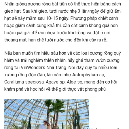
Nhân giống xương rồng bát tiên có thể thực hiện bằng cách
gieo hạt. Sau khi gieo, tưới nước nhẹ 3 lần/ngày để giữ ẩm,
hạt sẽ nảy mầm sau 10-15 ngày. Phương pháp chiết cành
hoặc giâm cành cũng khả thi, cần cắt cành không quá non
hoặc quá già, để ráo nhựa trước khi trồng và đặt ở nơi
thoáng mát, hạn chế tưới nước cho đến khi cây ra rễ.
Nếu bạn muốn tìm hiểu sâu hơn về các loại xương rồng quý
hiếm và trải nghiệm thiên nhiên, hãy ghé thăm vườn xương
rồng tại VinWonders Nha Trang. Nơi đây quy tụ nhiều loài
xương rồng độc đáo, lâu năm như Astrophytum sp,
Caralluma speciosa, Agave sp, Aloe sp, mang đến cơ hội
khám phá và học hỏi về thế giới thực vật phong phú.