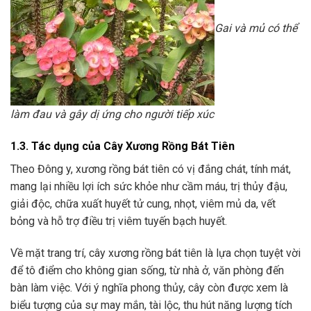
Gai và mủ có thể
làm đau và gây dị ứng cho người tiếp xúc
1.3. Tác dụng của Cây Xương Rồng Bát Tiên
Theo Đông y, xương rồng bát tiên có vị đắng chát, tính mát,
mang lại nhiều lợi ích sức khỏe như cầm máu, trị thủy đậu,
giải độc, chữa xuất huyết tử cung, nhọt, viêm mủ da, vết
bỏng và hỗ trợ điều trị viêm tuyến bạch huyết.
Về mặt trang trí, cây xương rồng bát tiên là lựa chọn tuyệt vời
để tô điểm cho không gian sống, từ nhà ở, văn phòng đến
bàn làm việc. Với ý nghĩa phong thủy, cây còn được xem là
biểu tượng của sự may mắn, tài lộc, thu hút năng lượng tích