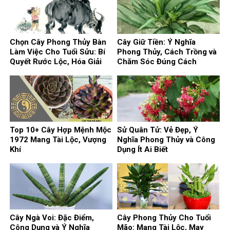
Chọn Cây Phong Thủy Bàn
Cây Giữ Tiền: Ý Nghĩa
Làm Việc Cho Tuổi Sửu: Bí
Phong Thủy, Cách Trồng và
Quyết Rước Lộc, Hóa Giải
Chăm Sóc Đúng Cách
Vận Xui
Top 10+ Cây Hợp Mệnh Mộc
Sử Quân Tử: Vẻ Đẹp, Ý
1972 Mang Tài Lộc, Vượng
Nghĩa Phong Thủy và Công
Khí
Dụng Ít Ai Biết
Cây Ngà Voi: Đặc Điểm,
Cây Phong Thủy Cho Tuổi
Công Dụng và Ý Nghĩa
Mão: Mang Tài Lộc, May