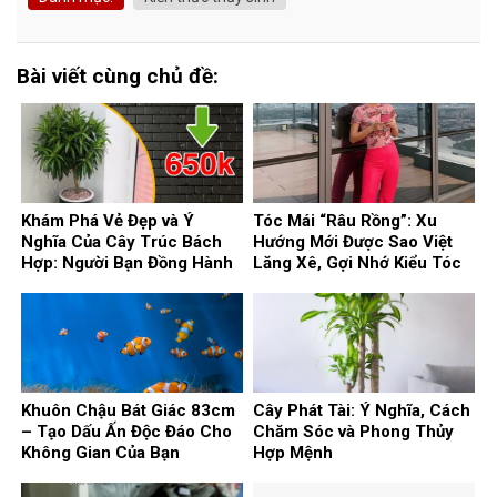
Bài viết cùng chủ đề:
Khám Phá Vẻ Đẹp và Ý
Tóc Mái “Râu Rồng”: Xu
Nghĩa Của Cây Trúc Bách
Hướng Mới Được Sao Việt
Hợp: Người Bạn Đồng Hành
Lăng Xê, Gợi Nhớ Kiểu Tóc
Phong Thủy Cho Ngôi Nhà
Huyền Thoại
Của Bạn
Khuôn Chậu Bát Giác 83cm
Cây Phát Tài: Ý Nghĩa, Cách
– Tạo Dấu Ấn Độc Đáo Cho
Chăm Sóc và Phong Thủy
Không Gian Của Bạn
Hợp Mệnh