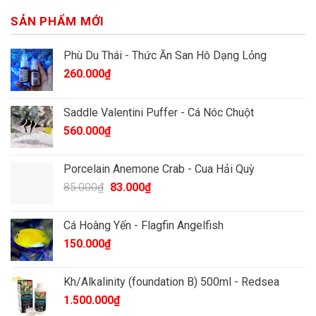
SẢN PHẨM MỚI
Phù Du Thái - Thức Ăn San Hô Dạng Lỏng
260.000
₫
Saddle Valentini Puffer - Cá Nóc Chuột
560.000
₫
Porcelain Anemone Crab - Cua Hải Quỳ
Giá
Giá
85.000
₫
83.000
₫
gốc
hiện
là:
tại
Cá Hoàng Yến - Flagfin Angelfish
85.000₫.
là:
150.000
₫
83.000₫.
Kh/Alkalinity (foundation B) 500ml - Redsea
1.500.000
₫