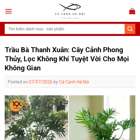
Skip
to
content
Tìm
kiếm:
Trầu Bà Thanh Xuân: Cây Cảnh Phong
Thủy, Lọc Không Khí Tuyệt Vời Cho Mọi
Không Gian
Posted on
07/07/2026
by
Cá Cảnh Hà Nội