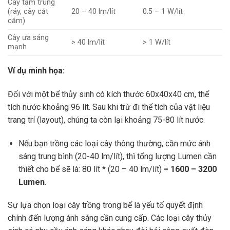
Cây tầm trung
(ráy, cây cắt
20 – 40 lm/lít
0.5 – 1 W/lít
cắm)
Cây ưa sáng
> 40 lm/lít
> 1 W/lít
mạnh
Ví dụ minh họa:
Đối với một bể thủy sinh có kích thước 60x40x40 cm, thể
tích nước khoảng 96 lít. Sau khi trừ đi thể tích của vật liệu
trang trí (layout), chúng ta còn lại khoảng 75-80 lít nước.
Nếu bạn trồng các loại cây thông thường, cần mức ánh
sáng trung bình (20-40 lm/lít), thì tổng lượng Lumen cần
thiết cho bể sẽ là: 80 lít * (20 – 40 lm/lít) =
1600 – 3200
Lumen
.
Sự lựa chọn loại cây trồng trong bể là yếu tố quyết định
chính đến lượng ánh sáng cần cung cấp. Các loại cây thủy