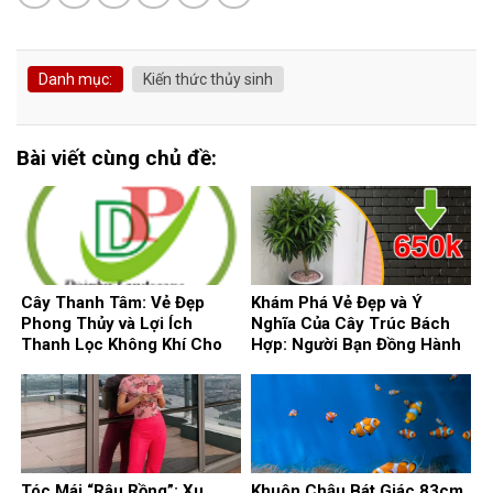
Danh mục:
Kiến thức thủy sinh
Bài viết cùng chủ đề:
Cây Thanh Tâm: Vẻ Đẹp
Khám Phá Vẻ Đẹp và Ý
Phong Thủy và Lợi Ích
Nghĩa Của Cây Trúc Bách
Thanh Lọc Không Khí Cho
Hợp: Người Bạn Đồng Hành
Ngôi Nhà
Phong Thủy Cho Ngôi Nhà
Của Bạn
Tóc Mái “Râu Rồng”: Xu
Khuôn Chậu Bát Giác 83cm