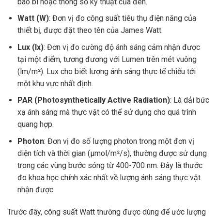
bao bì hoặc thông số kỹ thuật của đèn.
Watt (W)
: Đơn vị đo công suất tiêu thụ điện năng của
thiết bị, được đặt theo tên của James Watt.
Lux (lx)
: Đơn vị đo cường độ ánh sáng cảm nhận được
tại một điểm, tương đương với Lumen trên mét vuông
(lm/m²). Lux cho biết lượng ánh sáng thực tế chiếu tới
một khu vực nhất định.
PAR (Photosynthetically Active Radiation)
: Là dải bức
xạ ánh sáng mà thực vật có thể sử dụng cho quá trình
quang hợp.
Photon
: Đơn vị đo số lượng photon trong một đơn vị
diện tích và thời gian (µmol/m²/s), thường được sử dụng
trong các vùng bước sóng từ 400-700 nm. Đây là thước
đo khoa học chính xác nhất về lượng ánh sáng thực vật
nhận được.
Trước đây, công suất Watt thường được dùng để ước lượng