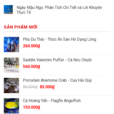
Ngày Mậu Ngọ: Phân Tích Chi Tiết và Lời Khuyên
Thực Tế
SẢN PHẨM MỚI
Phù Du Thái - Thức Ăn San Hô Dạng Lỏng
260.000
₫
Saddle Valentini Puffer - Cá Nóc Chuột
560.000
₫
Porcelain Anemone Crab - Cua Hải Quỳ
Giá
Giá
85.000
₫
83.000
₫
gốc
hiện
là:
tại
Cá Hoàng Yến - Flagfin Angelfish
85.000₫.
là:
150.000
₫
83.000₫.