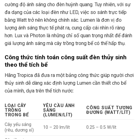
cường độ ánh sáng cho đèn huỳnh quang. Tuy nhiên, với sự
đa dạng của các loại đèn như LED, việc so sánh trực tiếp
bằng Watt trở nên không chính xác. Lumen là đơn vị đo
lượng ánh sáng thực tế phát ra, cung cấp cái nhìn rõ ràng
hơn. Lux và Photon là những chỉ số quan trọng nhất để đánh
giá lượng ánh sáng mà cây trồng trong bể có thể hấp thụ.
Công thức tính toán công suất đèn thủy sinh
theo thể tích bể
Hãng Tropica đã đưa ra một bảng công thức giúp người chơi
thủy sinh dễ dàng xác định lượng Lumen cần thiết cho bể
của mình, dựa trên thể tích nước:
LOẠI CÂY
YÊU CẦU ÁNH
CÔNG SUẤT TƯƠNG
TRỒNG
SÁNG
ĐƯƠNG (WATT/LÍT)
TRONG BỂ
(LUMEN/LÍT)
Cây yếu sáng
10 – 20 lm/lít
0.25 – 0.5 W/lít
(rêu, dương xỉ)