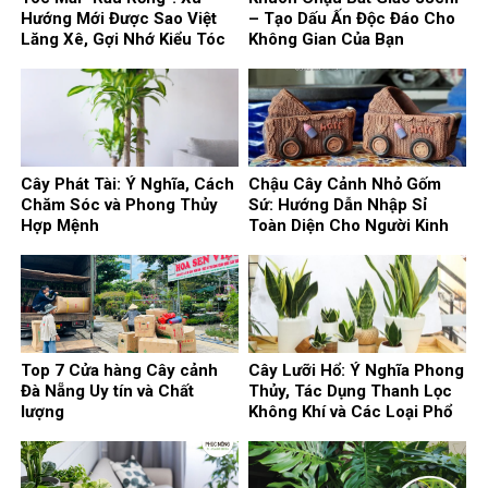
Hướng Mới Được Sao Việt
– Tạo Dấu Ấn Độc Đáo Cho
Lăng Xê, Gợi Nhớ Kiểu Tóc
Không Gian Của Bạn
Huyền Thoại
Cây Phát Tài: Ý Nghĩa, Cách
Chậu Cây Cảnh Nhỏ Gốm
Chăm Sóc và Phong Thủy
Sứ: Hướng Dẫn Nhập Sỉ
Hợp Mệnh
Toàn Diện Cho Người Kinh
Doanh
Top 7 Cửa hàng Cây cảnh
Cây Lưỡi Hổ: Ý Nghĩa Phong
Đà Nẵng Uy tín và Chất
Thủy, Tác Dụng Thanh Lọc
lượng
Không Khí và Các Loại Phổ
Biến