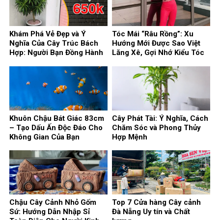
Khám Phá Vẻ Đẹp và Ý
Tóc Mái “Râu Rồng”: Xu
Nghĩa Của Cây Trúc Bách
Hướng Mới Được Sao Việt
Hợp: Người Bạn Đồng Hành
Lăng Xê, Gợi Nhớ Kiểu Tóc
Phong Thủy Cho Ngôi Nhà
Huyền Thoại
Của Bạn
Khuôn Chậu Bát Giác 83cm
Cây Phát Tài: Ý Nghĩa, Cách
– Tạo Dấu Ấn Độc Đáo Cho
Chăm Sóc và Phong Thủy
Không Gian Của Bạn
Hợp Mệnh
Chậu Cây Cảnh Nhỏ Gốm
Top 7 Cửa hàng Cây cảnh
Sứ: Hướng Dẫn Nhập Sỉ
Đà Nẵng Uy tín và Chất