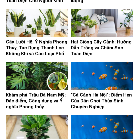
Toàn Diện Cho Người Kinh
lượng
Doanh
Cây Lưỡi Hổ: Ý Nghĩa Phong
Hạt Giống Cây Cảnh: Hướng
Thủy, Tác Dụng Thanh Lọc
Dẫn Trồng và Chăm Sóc
Không Khí và Các Loại Phổ
Toàn Diện
Biến
Khám phá Trầu Bà Nam Mỹ:
“Cá Cảnh Hà Nội”: Điểm Hẹn
Đặc điểm, Công dụng và Ý
Của Dân Chơi Thủy Sinh
nghĩa Phong thủy
Chuyên Nghiệp