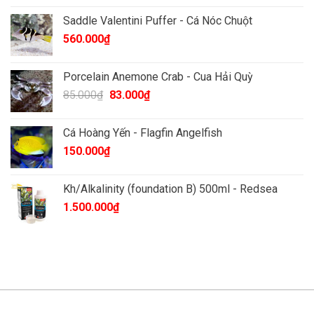
Saddle Valentini Puffer - Cá Nóc Chuột
560.000
₫
Porcelain Anemone Crab - Cua Hải Quỳ
Giá
Giá
85.000
₫
83.000
₫
gốc
hiện
là:
tại
Cá Hoàng Yến - Flagfin Angelfish
85.000₫.
là:
150.000
₫
83.000₫.
Kh/Alkalinity (foundation B) 500ml - Redsea
1.500.000
₫