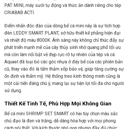
PAT MINI, máy sưởi tự động và thức ăn dành riêng cho tép
CRIABAB ACTI.
Điểm nhấn độc đáo của dòng bể cá mini này là sự tích hợp
đèn LEDDY SMART PLANT, sở hữu thiết kế phẳng hiện đại
và nhiệt độ màu 8000K. Ánh sáng này không chỉ thúc đẩy sự
phát triển mạnh mẽ của cây thủy sinh nhờ quang phổ tối ưu
mà còn làm nổi bật vẻ đẹp rực rỡ tự nhiên của tép và cá.
Aquael đã loại bỏ các góc nhựa ở đáy bể của các phiên bản
cũ, thay vào đó là tấm thảm xốp bảo vệ, giúp tăng cường sự
ổn định và thẩm mỹ. Hệ thống treo kính thông minh cũng là
một cải tiến đáng chú ý, mang lại sự tiện lợi tối đa cho người
sử dụng.
Thiết Kế Tinh Tế, Phù Hợp Mọi Không Gian
Bể cá mini SHRIMP SET SMART có hai tùy chọn màu sắc
chủ đạo là đen và trắng, dễ dàng hòa hợp với mọi phong
cách nội thất. Với kích thước nhỏ gọn nhưng đầy đủ chức