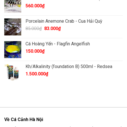
560.000
₫
Porcelain Anemone Crab - Cua Hải Quỳ
Giá
Giá
85.000
₫
83.000
₫
gốc
hiện
là:
tại
Cá Hoàng Yến - Flagfin Angelfish
85.000₫.
là:
150.000
₫
83.000₫.
Kh/Alkalinity (foundation B) 500ml - Redsea
1.500.000
₫
Về Cá Cảnh Hà Nội