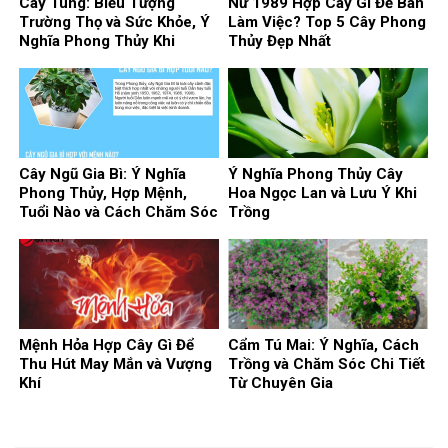
Cây Tùng: Biểu Tượng
Nữ 1989 Hợp Cây Gì Để Bàn
Trường Thọ và Sức Khỏe, Ý
Làm Việc? Top 5 Cây Phong
Nghĩa Phong Thủy Khi
Thủy Đẹp Nhất
Trồng Trước Nhà
Cây Ngũ Gia Bì: Ý Nghĩa
Ý Nghĩa Phong Thủy Cây
Phong Thủy, Hợp Mệnh,
Hoa Ngọc Lan và Lưu Ý Khi
Tuổi Nào và Cách Chăm Sóc
Trồng
Mệnh Hỏa Hợp Cây Gì Để
Cẩm Tú Mai: Ý Nghĩa, Cách
Thu Hút May Mắn và Vượng
Trồng và Chăm Sóc Chi Tiết
Khí
Từ Chuyên Gia