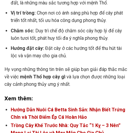
đất, là những màu sắc tương hợp với mệnh Thổ.
Vị trí trồng:
Chọn nơi có ánh sáng phù hợp để cây phát
triển tốt nhất, tối ưu hóa công dụng phong thủy.
Chăm sóc:
Duy trì chế độ chăm sóc cây hợp lý để cây
luôn tươi tốt, phát huy tối đa ý nghĩa phong thủy.
Hướng đặt cây:
Đặt cây ở các hướng tốt để thu hút tài
lộc và vận may cho gia chủ.
Hy vọng những thông tin trên sẽ giúp bạn giải đáp thắc mắc
về việc
mệnh Thổ hợp cây gì
và lựa chọn được những loại
cây cảnh phong thủy ưng ý nhất.
Xem thêm:
Hướng Dẫn Nuôi Cá Betta Sinh Sản: Nhận Biết Trứng
Chín và Thời Điểm Ép Cá Hoàn Hảo
Trồng Cây Khế Trước Nhà: Quy Tắc “1 Kỵ – 3 Nên”
Mang Lại Tài Lộc và May Mắn Cho Gia Chủ