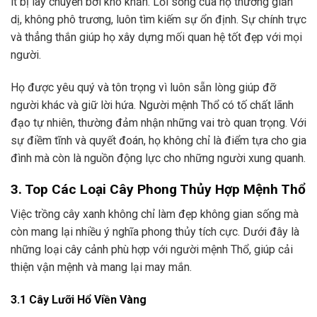
ít bị lay chuyển bởi khó khăn. Lối sống của họ thường giản
dị, không phô trương, luôn tìm kiếm sự ổn định. Sự chính trực
và thẳng thắn giúp họ xây dựng mối quan hệ tốt đẹp với mọi
người.
Họ được yêu quý và tôn trọng vì luôn sẵn lòng giúp đỡ
người khác và giữ lời hứa. Người mệnh Thổ có tố chất lãnh
đạo tự nhiên, thường đảm nhận những vai trò quan trọng. Với
sự điềm tĩnh và quyết đoán, họ không chỉ là điểm tựa cho gia
đình mà còn là nguồn động lực cho những người xung quanh.
3. Top Các Loại Cây Phong Thủy Hợp Mệnh Thổ
Việc trồng cây xanh không chỉ làm đẹp không gian sống mà
còn mang lại nhiều ý nghĩa phong thủy tích cực. Dưới đây là
những loại cây cảnh phù hợp với người mệnh Thổ, giúp cải
thiện vận mệnh và mang lại may mắn.
3.1 Cây Lưỡi Hổ Viền Vàng