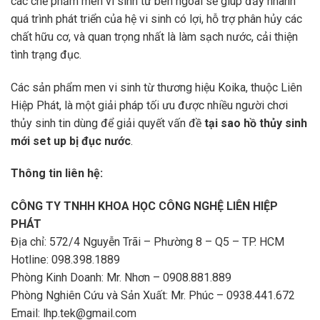
các chế phẩm men vi sinh từ bên ngoài sẽ giúp đẩy nhanh
quá trình phát triển của hệ vi sinh có lợi, hỗ trợ phân hủy các
chất hữu cơ, và quan trọng nhất là làm sạch nước, cải thiện
tình trạng đục.
Các sản phẩm men vi sinh từ thương hiệu Koika, thuộc Liên
Hiệp Phát, là một giải pháp tối ưu được nhiều người chơi
thủy sinh tin dùng để giải quyết vấn đề
tại sao hồ thủy sinh
mới set up bị đục nước
.
Thông tin liên hệ:
CÔNG TY TNHH KHOA HỌC CÔNG NGHỆ LIÊN HIỆP
PHÁT
Địa chỉ: 572/4 Nguyễn Trãi – Phường 8 – Q5 – TP. HCM
Hotline: 098.398.1889
Phòng Kinh Doanh: Mr. Nhơn – 0908.881.889
Phòng Nghiên Cứu và Sản Xuất: Mr. Phúc – 0938.441.672
Email:
lhp.tek@gmail.com