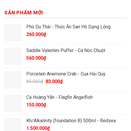
SẢN PHẨM MỚI
Phù Du Thái - Thức Ăn San Hô Dạng Lỏng
260.000
₫
Saddle Valentini Puffer - Cá Nóc Chuột
560.000
₫
Porcelain Anemone Crab - Cua Hải Quỳ
Giá
Giá
85.000
₫
83.000
₫
gốc
hiện
là:
tại
Cá Hoàng Yến - Flagfin Angelfish
85.000₫.
là:
150.000
₫
83.000₫.
Kh/Alkalinity (foundation B) 500ml - Redsea
1.500.000
₫