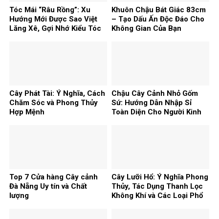
Tóc Mái “Râu Rồng”: Xu
Khuôn Chậu Bát Giác 83cm
Hướng Mới Được Sao Việt
– Tạo Dấu Ấn Độc Đáo Cho
Lăng Xê, Gợi Nhớ Kiểu Tóc
Không Gian Của Bạn
Huyền Thoại
Cây Phát Tài: Ý Nghĩa, Cách
Chậu Cây Cảnh Nhỏ Gốm
Chăm Sóc và Phong Thủy
Sứ: Hướng Dẫn Nhập Sỉ
Hợp Mệnh
Toàn Diện Cho Người Kinh
Doanh
Top 7 Cửa hàng Cây cảnh
Cây Lưỡi Hổ: Ý Nghĩa Phong
Đà Nẵng Uy tín và Chất
Thủy, Tác Dụng Thanh Lọc
lượng
Không Khí và Các Loại Phổ
Biến