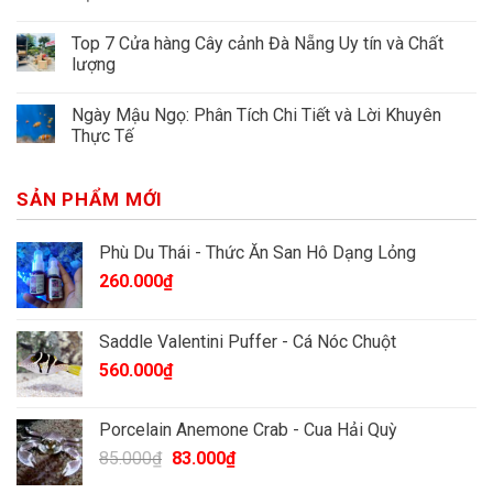
Top 7 Cửa hàng Cây cảnh Đà Nẵng Uy tín và Chất
lượng
Ngày Mậu Ngọ: Phân Tích Chi Tiết và Lời Khuyên
Thực Tế
SẢN PHẨM MỚI
Phù Du Thái - Thức Ăn San Hô Dạng Lỏng
260.000
₫
Saddle Valentini Puffer - Cá Nóc Chuột
560.000
₫
Porcelain Anemone Crab - Cua Hải Quỳ
Giá
Giá
85.000
₫
83.000
₫
gốc
hiện