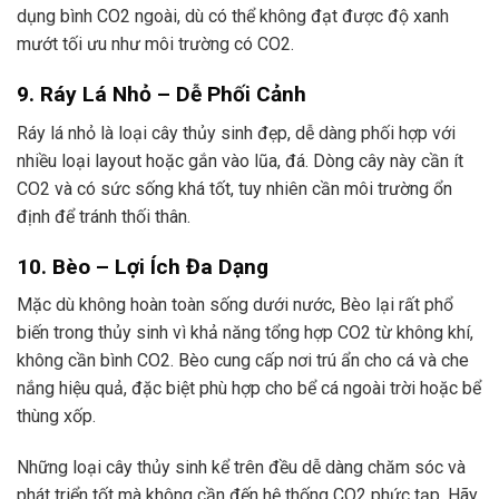
dụng bình CO2 ngoài, dù có thể không đạt được độ xanh
mướt tối ưu như môi trường có CO2.
9. Ráy Lá Nhỏ – Dễ Phối Cảnh
Ráy lá nhỏ là loại cây thủy sinh đẹp, dễ dàng phối hợp với
nhiều loại layout hoặc gắn vào lũa, đá. Dòng cây này cần ít
CO2 và có sức sống khá tốt, tuy nhiên cần môi trường ổn
định để tránh thối thân.
10. Bèo – Lợi Ích Đa Dạng
Mặc dù không hoàn toàn sống dưới nước, Bèo lại rất phổ
biến trong thủy sinh vì khả năng tổng hợp CO2 từ không khí,
không cần bình CO2. Bèo cung cấp nơi trú ẩn cho cá và che
nắng hiệu quả, đặc biệt phù hợp cho bể cá ngoài trời hoặc bể
thùng xốp.
Những loại cây thủy sinh kể trên đều dễ dàng chăm sóc và
phát triển tốt mà không cần đến hệ thống CO2 phức tạp. Hãy