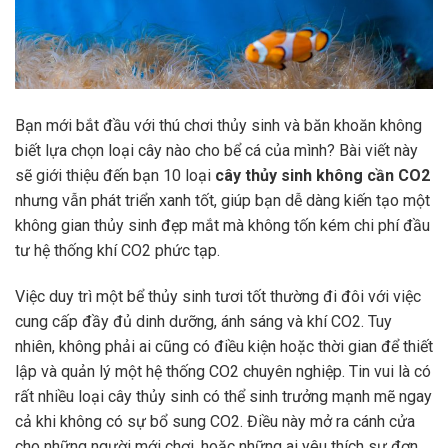
Bạn mới bắt đầu với thú chơi thủy sinh và băn khoăn không
biết lựa chọn loại cây nào cho bể cá của mình? Bài viết này
sẽ giới thiệu đến bạn 10 loại
cây thủy sinh không cần CO2
nhưng vẫn phát triển xanh tốt, giúp bạn dễ dàng kiến tạo một
không gian thủy sinh đẹp mắt mà không tốn kém chi phí đầu
tư hệ thống khí CO2 phức tạp.
Việc duy trì một bể thủy sinh tươi tốt thường đi đôi với việc
cung cấp đầy đủ dinh dưỡng, ánh sáng và khí CO2. Tuy
nhiên, không phải ai cũng có điều kiện hoặc thời gian để thiết
lập và quản lý một hệ thống CO2 chuyên nghiệp. Tin vui là có
rất nhiều loại cây thủy sinh có thể sinh trưởng mạnh mẽ ngay
cả khi không có sự bổ sung CO2. Điều này mở ra cánh cửa
cho những người mới chơi, hoặc những ai yêu thích sự đơn