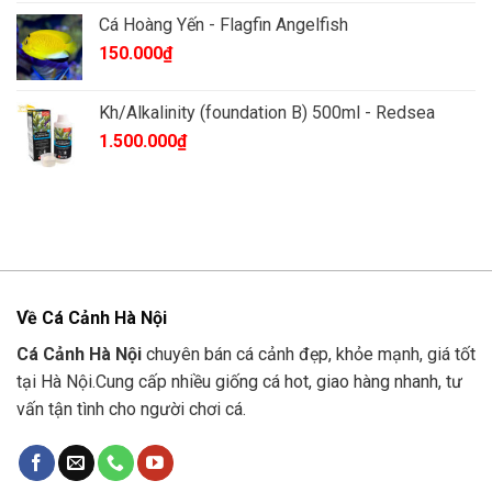
là:
tại
Cá Hoàng Yến - Flagfin Angelfish
85.000₫.
là:
150.000
₫
83.000₫.
Kh/Alkalinity (foundation B) 500ml - Redsea
1.500.000
₫
Về Cá Cảnh Hà Nội
Cá Cảnh Hà Nội
chuyên bán cá cảnh đẹp, khỏe mạnh, giá tốt
tại Hà Nội.Cung cấp nhiều giống cá hot, giao hàng nhanh, tư
vấn tận tình cho người chơi cá.