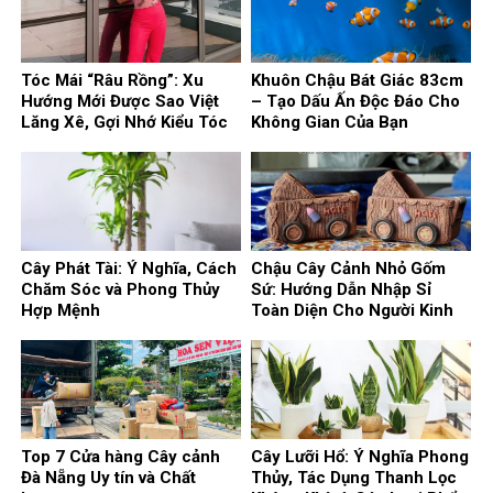
Tóc Mái “Râu Rồng”: Xu
Khuôn Chậu Bát Giác 83cm
Hướng Mới Được Sao Việt
– Tạo Dấu Ấn Độc Đáo Cho
Lăng Xê, Gợi Nhớ Kiểu Tóc
Không Gian Của Bạn
Huyền Thoại
Cây Phát Tài: Ý Nghĩa, Cách
Chậu Cây Cảnh Nhỏ Gốm
Chăm Sóc và Phong Thủy
Sứ: Hướng Dẫn Nhập Sỉ
Hợp Mệnh
Toàn Diện Cho Người Kinh
Doanh
Top 7 Cửa hàng Cây cảnh
Cây Lưỡi Hổ: Ý Nghĩa Phong
Đà Nẵng Uy tín và Chất
Thủy, Tác Dụng Thanh Lọc