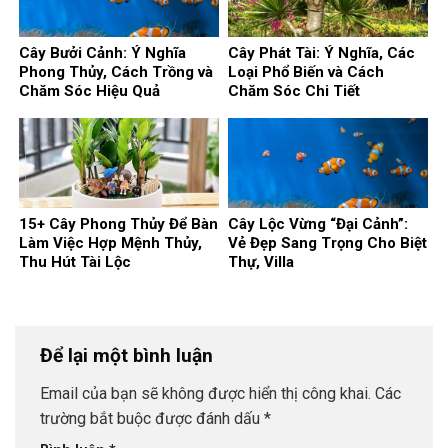
Cây Bưởi Cảnh: Ý Nghĩa
Cây Phát Tài: Ý Nghĩa, Các
Phong Thủy, Cách Trồng và
Loại Phổ Biến và Cách
Chăm Sóc Hiệu Quả
Chăm Sóc Chi Tiết
15+ Cây Phong Thủy Để Bàn
Cây Lộc Vừng “Đại Cảnh”:
Làm Việc Hợp Mệnh Thủy,
Vẻ Đẹp Sang Trọng Cho Biệt
Thu Hút Tài Lộc
Thự, Villa
Để lại một bình luận
Email của bạn sẽ không được hiển thị công khai.
Các
trường bắt buộc được đánh dấu
*