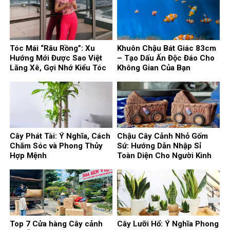
Tóc Mái “Râu Rồng”: Xu
Khuôn Chậu Bát Giác 83cm
Hướng Mới Được Sao Việt
– Tạo Dấu Ấn Độc Đáo Cho
Lăng Xê, Gợi Nhớ Kiểu Tóc
Không Gian Của Bạn
Huyền Thoại
Cây Phát Tài: Ý Nghĩa, Cách
Chậu Cây Cảnh Nhỏ Gốm
Chăm Sóc và Phong Thủy
Sứ: Hướng Dẫn Nhập Sỉ
Hợp Mệnh
Toàn Diện Cho Người Kinh
Doanh
Top 7 Cửa hàng Cây cảnh
Cây Lưỡi Hổ: Ý Nghĩa Phong