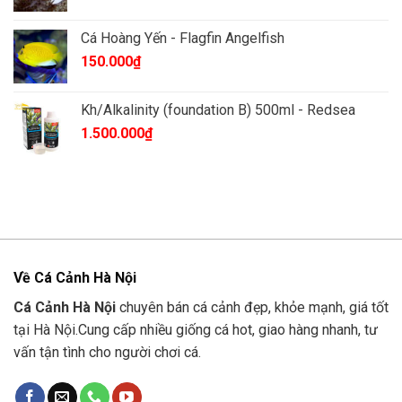
gốc
hiện
là:
tại
Cá Hoàng Yến - Flagfin Angelfish
85.000₫.
là:
150.000
₫
83.000₫.
Kh/Alkalinity (foundation B) 500ml - Redsea
1.500.000
₫
Về Cá Cảnh Hà Nội
Cá Cảnh Hà Nội
chuyên bán cá cảnh đẹp, khỏe mạnh, giá tốt
tại Hà Nội.Cung cấp nhiều giống cá hot, giao hàng nhanh, tư
vấn tận tình cho người chơi cá.