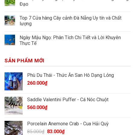
Đạo
Top 7 Cửa hàng Cây cảnh Đà Nẵng Uy tín và Chất
lượng
Ngày Mậu Ngọ: Phân Tích Chi Tiết và Lời Khuyên
Thực Tế
SẢN PHẨM MỚI
Phù Du Thái - Thức Ăn San Hô Dạng Lỏng
260.000
₫
Saddle Valentini Puffer - Cá Nóc Chuột
560.000
₫
Porcelain Anemone Crab - Cua Hải Quỳ
Giá
Giá
85.000
₫
83.000
₫