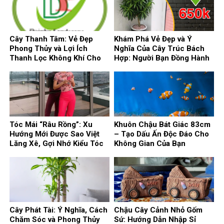
Cây Thanh Tâm: Vẻ Đẹp
Khám Phá Vẻ Đẹp và Ý
Phong Thủy và Lợi Ích
Nghĩa Của Cây Trúc Bách
Thanh Lọc Không Khí Cho
Hợp: Người Bạn Đồng Hành
Ngôi Nhà
Phong Thủy Cho Ngôi Nhà
Của Bạn
Tóc Mái “Râu Rồng”: Xu
Khuôn Chậu Bát Giác 83cm
Hướng Mới Được Sao Việt
– Tạo Dấu Ấn Độc Đáo Cho
Lăng Xê, Gợi Nhớ Kiểu Tóc
Không Gian Của Bạn
Huyền Thoại
Cây Phát Tài: Ý Nghĩa, Cách
Chậu Cây Cảnh Nhỏ Gốm
Chăm Sóc và Phong Thủy
Sứ: Hướng Dẫn Nhập Sỉ