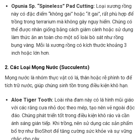
Opunia Sp. “Spineless” Pad Cutting:
Loại xương rồng
này có đặc điểm “không gai” hoặc “ít gai”, rất phù hợp để
trồng trong terrarium mà không gây nguy hiểm. Chúng có
thể được nhân giống bằng cách giâm cành hoặc sử dụng
làm thức ăn an toàn cho một số loài bò sát như rồng
bụng vàng. Mỗi lá xương rồng có kích thước khoảng 3
inch hoặc lớn hơn.
2. Các Loại Mọng Nước (Succulents)
Mọng nước là nhóm thực vật có lá, thân hoặc rễ phình to để
tích trữ nước, giúp chúng sinh tồn trong điều kiện khô hạn.
Aloe Tiger Tooth:
Loài nha đam này có lá hình mũi giáo
với các răng cưa nhỏ dọc theo mép, tạo nên vẻ ngoài độc
đáo. Chúng phát triển tốt trong điều kiện khô ráo và cần
ánh sáng gián tiếp. Khi trồng, nên sử dụng các sản phẩm
bổ trợ như BioShot để tăng cường sức khỏe và sự vững
chắc cho cây.