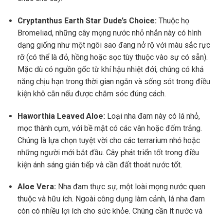
Cryptanthus Earth Star Dude’s Choice:
Thuộc họ
Bromeliad, những cây mọng nước nhỏ nhắn này có hình
dạng giống như một ngôi sao đang nở rộ với màu sắc rực
rỡ (có thể là đỏ, hồng hoặc sọc tùy thuộc vào sự có sẵn).
Mặc dù có nguồn gốc từ khí hậu nhiệt đới, chúng có khả
năng chịu hạn trong thời gian ngắn và sống sót trong điều
kiện khô cằn nếu được chăm sóc đúng cách.
Haworthia Leaved Aloe:
Loại nha đam này có lá nhỏ,
mọc thành cụm, với bề mặt có các vân hoặc đốm trắng.
Chúng là lựa chọn tuyệt vời cho các terrarium nhỏ hoặc
những người mới bắt đầu. Cây phát triển tốt trong điều
kiện ánh sáng gián tiếp và cần đất thoát nước tốt.
Aloe Vera:
Nha đam thực sự, một loài mọng nước quen
thuộc và hữu ích. Ngoài công dụng làm cảnh, lá nha đam
còn có nhiều lợi ích cho sức khỏe. Chúng cần ít nước và