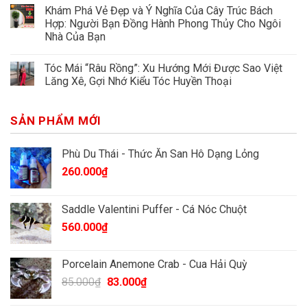
Khám Phá Vẻ Đẹp và Ý Nghĩa Của Cây Trúc Bách
Hợp: Người Bạn Đồng Hành Phong Thủy Cho Ngôi
Nhà Của Bạn
Tóc Mái “Râu Rồng”: Xu Hướng Mới Được Sao Việt
Lăng Xê, Gợi Nhớ Kiểu Tóc Huyền Thoại
SẢN PHẨM MỚI
Phù Du Thái - Thức Ăn San Hô Dạng Lỏng
260.000
₫
Saddle Valentini Puffer - Cá Nóc Chuột
560.000
₫
Porcelain Anemone Crab - Cua Hải Quỳ
Giá
Giá
85.000
₫
83.000
₫
gốc
hiện