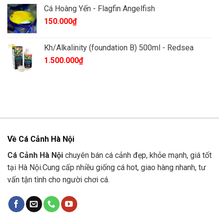
là:
tại
Cá Hoàng Yến - Flagfin Angelfish
85.000₫.
là:
150.000
₫
83.000₫.
Kh/Alkalinity (foundation B) 500ml - Redsea
1.500.000
₫
Về Cá Cảnh Hà Nội
Cá Cảnh Hà Nội
chuyên bán cá cảnh đẹp, khỏe mạnh, giá tốt
tại Hà Nội.Cung cấp nhiều giống cá hot, giao hàng nhanh, tư
vấn tận tình cho người chơi cá.