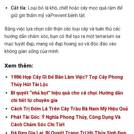
Cắt tỉa:
Loại bỏ lá khô, chết hoặc cây mọc quá rậm để
giữ gìn thẩm mỹ vàPrevent bệnh tật.
Bằng việc lựa chọn cẩn thận các loại cây và tuân thủ các
hướng dẫn chăm sóc, bạn có thể tạo ra một terrarium sa
mạc tuyệt đẹp, mang vẻ đẹp hoang sơ và độc đáo vào
không gian sống của mình.
Xem thêm:
1986 Hợp Cây Gì Để Bàn Làm Việc? Top Cây Phong
Thủy Hút Tài Lộc
Bí quyết “nhả bọt” hiệu quả cho cá chọi: Hướng dẫn
chi tiết từ chuyên gia
Cách Trị Đốm Lá Trên Cây Trầu Bà Nam Mỹ Hiệu Quả
Phát Tài Gốc: Ý Nghĩa Phong Thủy, Công Dụng Và
Cách Chăm Sóc Chi Tiết
Đá Đen Gia Lai: Bí Quyết Trang Trí Hồ Thủy Sinh Đẹp