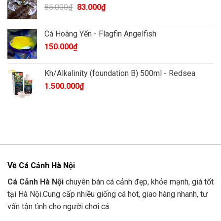
Giá
Giá
85.000
₫
83.000
₫
gốc
hiện
là:
tại
Cá Hoàng Yến - Flagfin Angelfish
85.000₫.
là:
150.000
₫
83.000₫.
Kh/Alkalinity (foundation B) 500ml - Redsea
1.500.000
₫
Về Cá Cảnh Hà Nội
Cá Cảnh Hà Nội
chuyên bán cá cảnh đẹp, khỏe mạnh, giá tốt
tại Hà Nội.Cung cấp nhiều giống cá hot, giao hàng nhanh, tư
vấn tận tình cho người chơi cá.