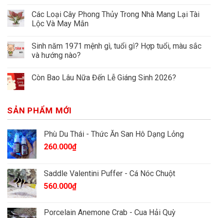
Các Loại Cây Phong Thủy Trong Nhà Mang Lại Tài
Lộc Và May Mắn
Sinh năm 1971 mệnh gì, tuổi gì? Hợp tuổi, màu sắc
và hướng nào?
Còn Bao Lâu Nữa Đến Lễ Giáng Sinh 2026?
SẢN PHẨM MỚI
Phù Du Thái - Thức Ăn San Hô Dạng Lỏng
260.000
₫
Saddle Valentini Puffer - Cá Nóc Chuột
560.000
₫
Porcelain Anemone Crab - Cua Hải Quỳ