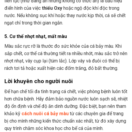
liên tục (như đang ăn nhưng không có thức ăn) là dấu hiệu
điển hình của việc
thiếu Oxy
hoặc ngộ độc khí độc trong
nước. Nếu không sục khí hoặc thay nước kịp thời, cá sẽ chết
ngạt chỉ trong thời gian ngắn.
5. Cơ thể nhợt nhạt, mất màu
Màu sắc rực rỡ là thước đo sức khỏe của cá bảy màu. Khi
sắp chết, cơ thể cá thường tiết ra nhiều nhớt, màu sắc trở nên
nhợt nhạt, vây cụp lại (túm lắc). Lớp vây và đuôi có thể bị
rách tơi tả hoặc xuất hiện các đốm trắng, đỏ bất thường.
Lời khuyên cho người nuôi
Để hạn chế tối đa tình trạng cá chết, việc phòng bệnh luôn tốt
hơn chữa bệnh. Hãy đảm bảo nguồn nước luôn sạch sẽ, nhiệt
độ ổn định và chế độ ăn dinh dưỡng. Đặc biệt, bạn nên tham
khảo kỹ
cách nuôi cá bảy màu
từ các chuyên gia để trang
bị cho mình những kiến thức chuẩn xác nhất, từ đó xây dựng
quy trình chăm sóc khoa học cho bể cá của mình.