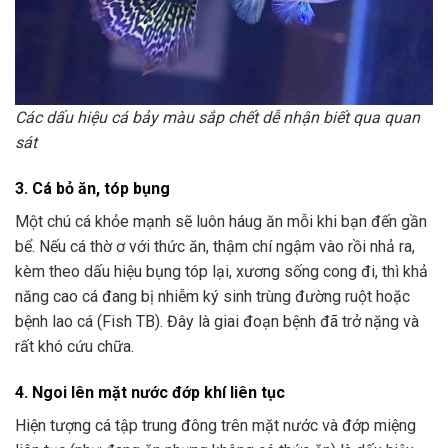
Các dấu hiệu cá bảy màu sắp chết dễ nhận biết qua quan
sát
3. Cá bỏ ăn, tóp bụng
Một chú cá khỏe mạnh sẽ luôn háug ăn mỗi khi bạn đến gần
bể. Nếu cá thờ ơ với thức ăn, thậm chí ngậm vào rồi nhả ra,
kèm theo dấu hiệu bụng tóp lại, xương sống cong đi, thì khả
năng cao cá đang bị nhiễm ký sinh trùng đường ruột hoặc
bệnh lao cá (Fish TB). Đây là giai đoạn bệnh đã trở nặng và
rất khó cứu chữa.
4. Ngoi lên mặt nước đớp khí liên tục
Hiện tượng cá tập trung đông trên mặt nước và đớp miệng