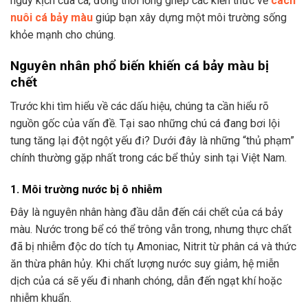
nguy kịch của cá, đồng thời lồng ghép các kiến thức về
cách
nuôi cá bảy màu
giúp bạn xây dựng một môi trường sống
khỏe mạnh cho chúng.
Nguyên nhân phổ biến khiến cá bảy màu bị
chết
Trước khi tìm hiểu về các dấu hiệu, chúng ta cần hiểu rõ
nguồn gốc của vấn đề. Tại sao những chú cá đang bơi lội
tung tăng lại đột ngột yếu đi? Dưới đây là những “thủ phạm”
chính thường gặp nhất trong các bể thủy sinh tại Việt Nam.
1. Môi trường nước bị ô nhiễm
Đây là nguyên nhân hàng đầu dẫn đến cái chết của cá bảy
màu. Nước trong bể có thể trông vẫn trong, nhưng thực chất
đã bị nhiễm độc do tích tụ Amoniac, Nitrit từ phân cá và thức
ăn thừa phân hủy. Khi chất lượng nước suy giảm, hệ miễn
dịch của cá sẽ yếu đi nhanh chóng, dẫn đến ngạt khí hoặc
nhiễm khuẩn.