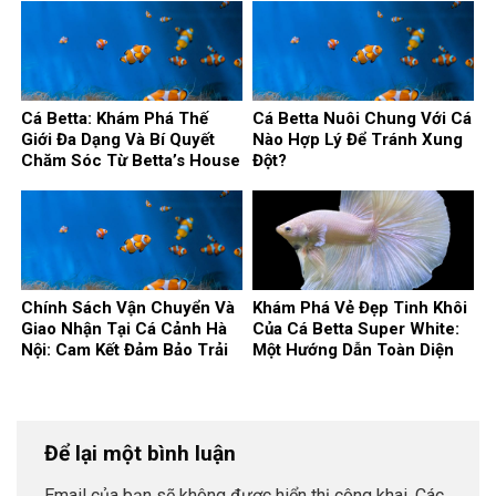
Cá Betta: Khám Phá Thế
Cá Betta Nuôi Chung Với Cá
Giới Đa Dạng Và Bí Quyết
Nào Hợp Lý Để Tránh Xung
Chăm Sóc Từ Betta’s House
Đột?
Chính Sách Vận Chuyển Và
Khám Phá Vẻ Đẹp Tinh Khôi
Giao Nhận Tại Cá Cảnh Hà
Của Cá Betta Super White:
Nội: Cam Kết Đảm Bảo Trải
Một Hướng Dẫn Toàn Diện
Nghiệm Tốt Nhất Cho Bạn
Để lại một bình luận
Email của bạn sẽ không được hiển thị công khai.
Các