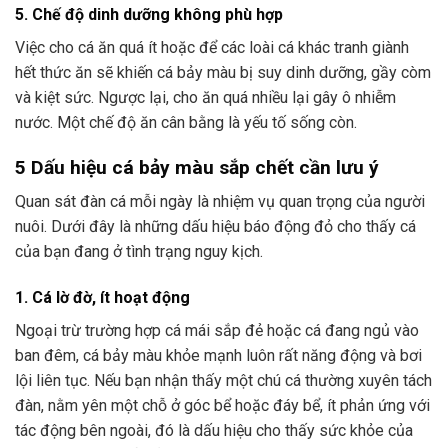
5. Chế độ dinh dưỡng không phù hợp
Việc cho cá ăn quá ít hoặc để các loài cá khác tranh giành
hết thức ăn sẽ khiến cá bảy màu bị suy dinh dưỡng, gầy còm
và kiệt sức. Ngược lại, cho ăn quá nhiều lại gây ô nhiễm
nước. Một chế độ ăn cân bằng là yếu tố sống còn.
5 Dấu hiệu cá bảy màu sắp chết cần lưu ý
Quan sát đàn cá mỗi ngày là nhiệm vụ quan trọng của người
nuôi. Dưới đây là những dấu hiệu báo động đỏ cho thấy cá
của bạn đang ở tình trạng nguy kịch.
1. Cá lờ đờ, ít hoạt động
Ngoại trừ trường hợp cá mái sắp đẻ hoặc cá đang ngủ vào
ban đêm, cá bảy màu khỏe mạnh luôn rất năng động và bơi
lội liên tục. Nếu bạn nhận thấy một chú cá thường xuyên tách
đàn, nằm yên một chỗ ở góc bể hoặc đáy bể, ít phản ứng với
tác động bên ngoài, đó là dấu hiệu cho thấy sức khỏe của