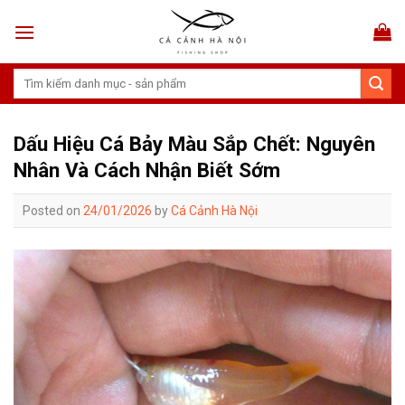
Skip
to
content
Tìm
kiếm:
Dấu Hiệu Cá Bảy Màu Sắp Chết: Nguyên
Nhân Và Cách Nhận Biết Sớm
Posted on
24/01/2026
by
Cá Cảnh Hà Nội