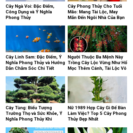
Cây Ngà Voi: Đặc Điểm,
Cây Phong Thủy Cho Tuổi
Công Dụng và Ý Nghĩa
Mão: Mang Tài Lộc, May
Phong Thủy
Mắn Đến Ngôi Nhà Của Bạn
Cây Linh Sam: Đặc Điểm, Ý
Người Thuộc Ba Mệnh Này
Nghĩa Phong Thủy và Hướng
Trồng Cây Lộc Vừng Như Hổ
Dẫn Chăm Sóc Chi Tiết
Mọc Thêm Cánh, Tài Lộc Vô
Biên
Cây Tùng: Biểu Tượng
Nữ 1989 Hợp Cây Gì Để Bàn
Trường Thọ và Sức Khỏe, Ý
Làm Việc? Top 5 Cây Phong
Nghĩa Phong Thủy Khi
Thủy Đẹp Nhất
Trồng Trước Nhà