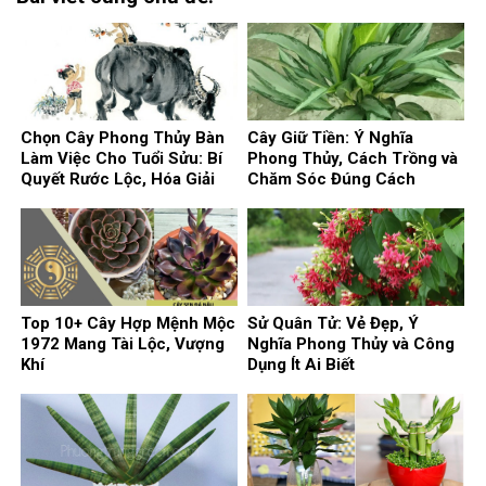
Chọn Cây Phong Thủy Bàn
Cây Giữ Tiền: Ý Nghĩa
Làm Việc Cho Tuổi Sửu: Bí
Phong Thủy, Cách Trồng và
Quyết Rước Lộc, Hóa Giải
Chăm Sóc Đúng Cách
Vận Xui
Top 10+ Cây Hợp Mệnh Mộc
Sử Quân Tử: Vẻ Đẹp, Ý
1972 Mang Tài Lộc, Vượng
Nghĩa Phong Thủy và Công
Khí
Dụng Ít Ai Biết