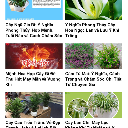
Cây Ngũ Gia Bì: Ý Nghĩa
Ý Nghĩa Phong Thủy Cây
Phong Thủy, Hợp Mệnh,
Hoa Ngọc Lan và Lưu Ý Khi
Tuổi Nào và Cách Chăm Sóc
Trồng
Mệnh Hỏa Hợp Cây Gì Để
Cẩm Tú Mai: Ý Nghĩa, Cách
Thu Hút May Mắn và Vượng
Trồng và Chăm Sóc Chi Tiết
Khí
Từ Chuyên Gia
Cây Cau Tiểu Trâm: Vẻ Đẹp
Cây Lan Chi: Máy Lọc
Thanh Lịch và Lợi Ích Bất
Không Khí Tự Nhiên và Ý