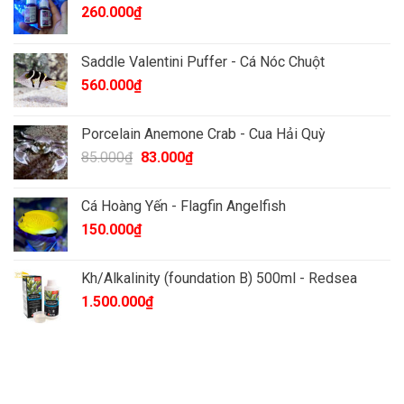
260.000
₫
Saddle Valentini Puffer - Cá Nóc Chuột
560.000
₫
Porcelain Anemone Crab - Cua Hải Quỳ
Giá
Giá
85.000
₫
83.000
₫
gốc
hiện
là:
tại
Cá Hoàng Yến - Flagfin Angelfish
85.000₫.
là:
150.000
₫
83.000₫.
Kh/Alkalinity (foundation B) 500ml - Redsea
1.500.000
₫