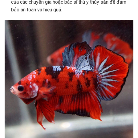
của các chuyên gia hoặc bác sĩ thú y thủy sản để đảm
bảo an toàn và hiệu quả.