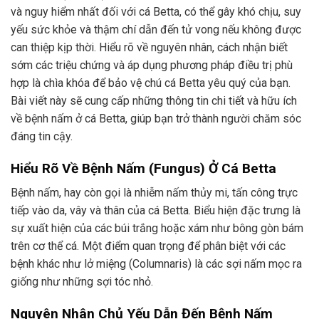
và nguy hiểm nhất đối với cá Betta, có thể gây khó chịu, suy
yếu sức khỏe và thậm chí dẫn đến tử vong nếu không được
can thiệp kịp thời. Hiểu rõ về nguyên nhân, cách nhận biết
sớm các triệu chứng và áp dụng phương pháp điều trị phù
hợp là chìa khóa để bảo vệ chú cá Betta yêu quý của bạn.
Bài viết này sẽ cung cấp những thông tin chi tiết và hữu ích
về bệnh nấm ở cá Betta, giúp bạn trở thành người chăm sóc
đáng tin cậy.
Hiểu Rõ Về Bệnh Nấm (Fungus) Ở Cá Betta
Bệnh nấm, hay còn gọi là nhiễm nấm thủy mi, tấn công trực
tiếp vào da, vây và thân của cá Betta. Biểu hiện đặc trưng là
sự xuất hiện của các búi trắng hoặc xám như bông gòn bám
trên cơ thể cá. Một điểm quan trọng để phân biệt với các
bệnh khác như lở miệng (Columnaris) là các sợi nấm mọc ra
giống như những sợi tóc nhỏ.
Nguyên Nhân Chủ Yếu Dẫn Đến Bệnh Nấm