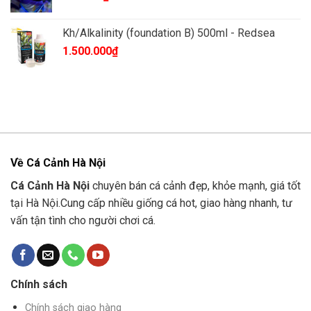
Kh/Alkalinity (foundation B) 500ml - Redsea
1.500.000
₫
Về Cá Cảnh Hà Nội
Cá Cảnh Hà Nội
chuyên bán cá cảnh đẹp, khỏe mạnh, giá tốt
tại Hà Nội.Cung cấp nhiều giống cá hot, giao hàng nhanh, tư
vấn tận tình cho người chơi cá.
Chính sách
Chính sách giao hàng