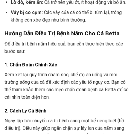
Lờ đờ, kém ăn:
Cá trở nên yếu ớt, ít hoạt động và bỏ ăn.
Vây bị co cụm:
Các vây của cá có thể bị túm lại, trông
không còn xòe đẹp như bình thường.
Hướng Dẫn Điều Trị Bệnh Nấm Cho Cá Betta
Để điều trị bệnh nấm hiệu quả, bạn cần thực hiện theo các
bước sau:
1. Chẩn Đoán Chính Xác
Xem xét lại quy trình chăm sóc, chế độ ăn uống và môi
trường sống của cá để xác định các yếu tố nguy cơ. Bạn có
thể tham khảo thêm các mẹo chẩn đoán bệnh cá Betta để có
cái nhìn toàn diện hơn.
2. Cách Ly Cá Bệnh
Ngay lập tức chuyển cá bị bệnh sang một bể riêng biệt (hồ
điều trị). Điều này giúp ngăn chặn sự lây lan của nấm sang