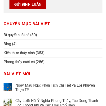
CHUYÊN MỤC BÀI VIẾT
Bí quyết nuôi cá
(80)
Blog
(4)
Kiến thức thủy sinh
(353)
Phong thủy nuôi cá
(286)
BÀI VIẾT MỚI
Ngày Mậu Ngọ: Phân Tích Chi Tiết và Lời Khuyên
Thực Tế
Cây Lưỡi Hổ: Ý Nghĩa Phong Thủy, Tác Dụng Thanh
Lọc Không Khí và Các Loại Phổ Biến