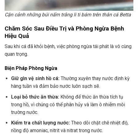
Cận cảnh những búi nấm trắng li ti bám trên thân cá Betta
Chăm Sóc Sau Điều Trị và Phòng Ngừa Bệnh
Hiệu Quả
Sau khi cá đã khỏi bệnh, việc phòng ngừa tái phát là vô cùng
quan trọng.
Biện Pháp Phòng Ngừa
Giữ gìn vệ sinh hồ cá:
Thường xuyên thay nước định kỳ
hàng tuần và đảm bảo nước luôn sạch sẽ.
Loại bỏ thức ăn thừa:
Không để thức ăn thừa tích tụ
trong hồ, vì chúng có thể phân hủy và làm ô nhiễm môi
trường nước.
Kiểm tra chất lượng nước:
Theo dõi chặt chẽ nhiệt độ,
nồng độ amoniac, nitrit và nitrat trong nước.