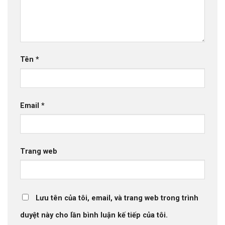
Tên
*
Email
*
Trang web
Lưu tên của tôi, email, và trang web trong trình
duyệt này cho lần bình luận kế tiếp của tôi.