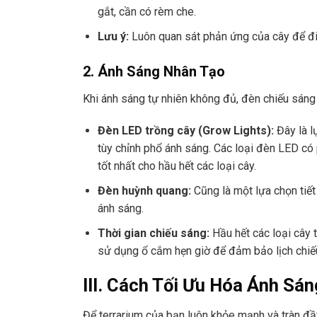
gắt, cần có rèm che.
Lưu ý:
Luôn quan sát phản ứng của cây để điều
2. Ánh Sáng Nhân Tạo
Khi ánh sáng tự nhiên không đủ, đèn chiếu sáng 
Đèn LED trồng cây (Grow Lights):
Đây là l
tùy chỉnh phổ ánh sáng. Các loại đèn LED có
tốt nhất cho hầu hết các loại cây.
Đèn huỳnh quang:
Cũng là một lựa chọn tiết
ánh sáng.
Thời gian chiếu sáng:
Hầu hết các loại cây 
sử dụng ổ cắm hẹn giờ để đảm bảo lịch chiế
III. Cách Tối Ưu Hóa Ánh Sá
Để terrarium của bạn luôn khỏe mạnh và tràn đầ