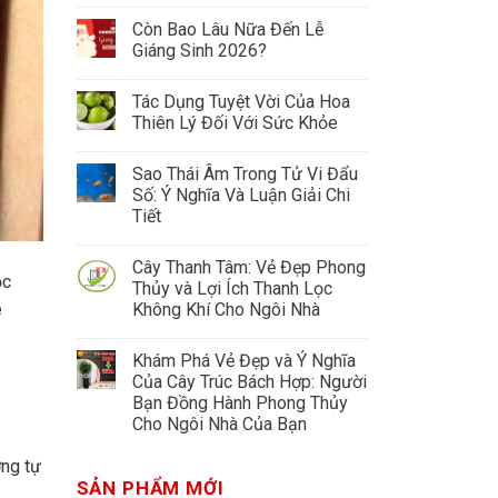
Còn Bao Lâu Nữa Đến Lễ
Giáng Sinh 2026?
Tác Dụng Tuyệt Vời Của Hoa
Thiên Lý Đối Với Sức Khỏe
Sao Thái Âm Trong Tử Vi Đẩu
Số: Ý Nghĩa Và Luận Giải Chi
Tiết
Cây Thanh Tâm: Vẻ Đẹp Phong
ộc
Thủy và Lợi Ích Thanh Lọc
Không Khí Cho Ngôi Nhà
e
Khám Phá Vẻ Đẹp và Ý Nghĩa
Của Cây Trúc Bách Hợp: Người
Bạn Đồng Hành Phong Thủy
Cho Ngôi Nhà Của Bạn
ờng tự
SẢN PHẨM MỚI