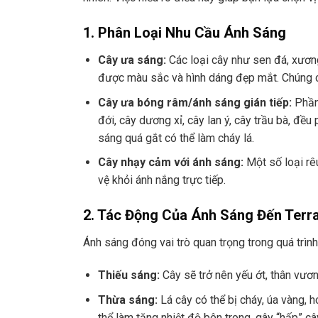
1. Phân Loại Nhu Cầu Ánh Sáng
Cây ưa sáng:
Các loại cây như sen đá, xương
được màu sắc và hình dáng đẹp mắt. Chúng có 
Cây ưa bóng râm/ánh sáng gián tiếp:
Phần 
đới, cây dương xỉ, cây lan ý, cây trầu bà, đều
sáng quá gắt có thể làm cháy lá.
Cây nhạy cảm với ánh sáng:
Một số loại rê
vệ khỏi ánh nắng trực tiếp.
2. Tác Động Của Ánh Sáng Đến Terr
Ánh sáng đóng vai trò quan trọng trong quá trình
Thiếu sáng:
Cây sẽ trở nên yếu ớt, thân vươ
Thừa sáng:
Lá cây có thể bị cháy, úa vàng, h
thể làm tăng nhiệt độ bên trong, gây “hấp” câ