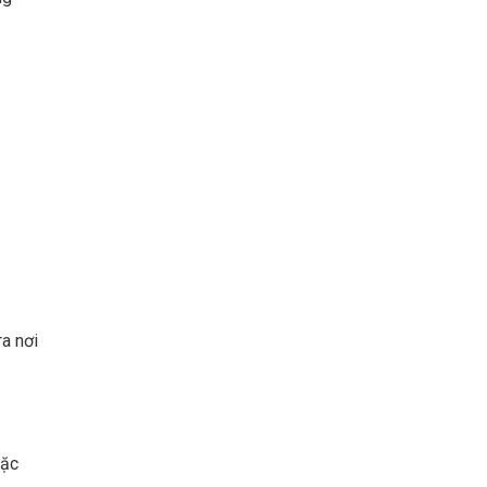
ra nơi
oặc