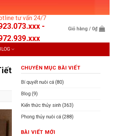
tline tư vấn 24/7
923.073.xxx -
Giỏ hàng /
0
₫
972.939.xxx
BLOG
CHUYÊN MỤC BÀI VIẾT
iết
Bí quyết nuôi cá
(80)
Blog
(9)
Kiến thức thủy sinh
(363)
Phong thủy nuôi cá
(288)
BÀI VIẾT MỚI