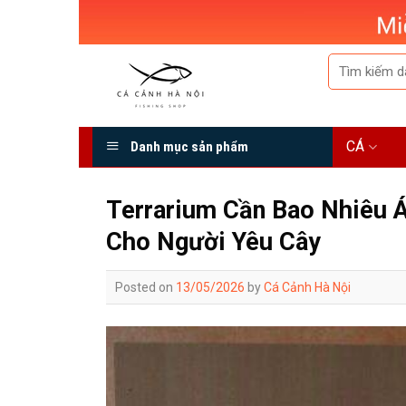
Skip
to
content
Tìm
kiếm:
CÁ
Danh mục sản phẩm
Terrarium Cần Bao Nhiêu 
Cho Người Yêu Cây
Posted on
13/05/2026
by
Cá Cảnh Hà Nội