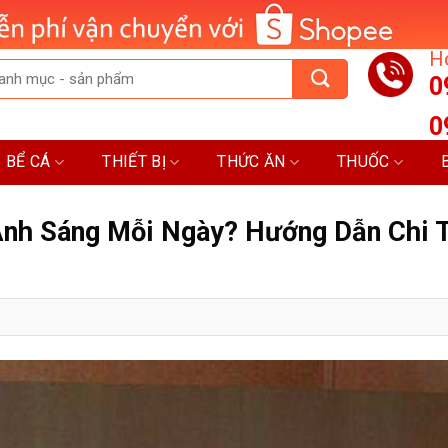
Ho
0
0
BỂ CÁ
THIẾT BỊ
THỨC ĂN
THUỐC
Ánh Sáng Mỗi Ngày? Hướng Dẫn Chi T