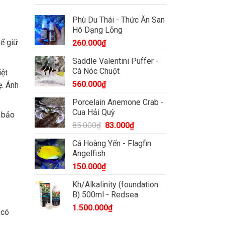
Phù Du Thái - Thức Ăn San
Hô Dạng Lỏng
để giữ
260.000
₫
Saddle Valentini Puffer -
Cá Nóc Chuột
iệt
560.000
₫
ẹ. Ánh
Porcelain Anemone Crab -
Cua Hải Quỳ
 bảo
Giá
Giá
85.000
₫
83.000
₫
gốc
hiện
Cá Hoàng Yến - Flagfin
là:
tại
Angelfish
85.000₫.
là:
150.000
₫
83.000₫.
Kh/Alkalinity (foundation
B) 500ml - Redsea
1.500.000
₫
 có