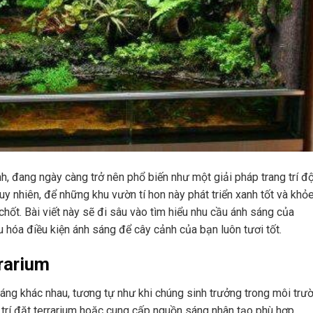
nh, đang ngày càng trở nên phổ biến như một giải pháp trang trí đ
y nhiên, để những khu vườn tí hon này phát triển xanh tốt và khỏ
chốt. Bài viết này sẽ đi sâu vào tìm hiểu nhu cầu ánh sáng của
u hóa điều kiện ánh sáng để cây cảnh của bạn luôn tươi tốt.
rarium
sáng khác nhau, tương tự như khi chúng sinh trưởng trong môi trư
ị trí đặt terrarium hoặc cung cấp nguồn sáng nhân tạo phù hợp.