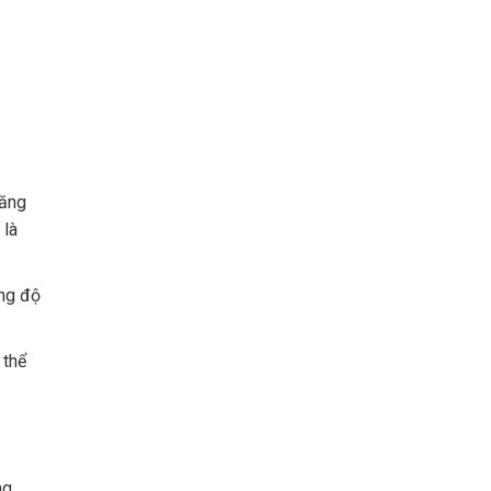
năng
 là
ờng độ
 thể
ng