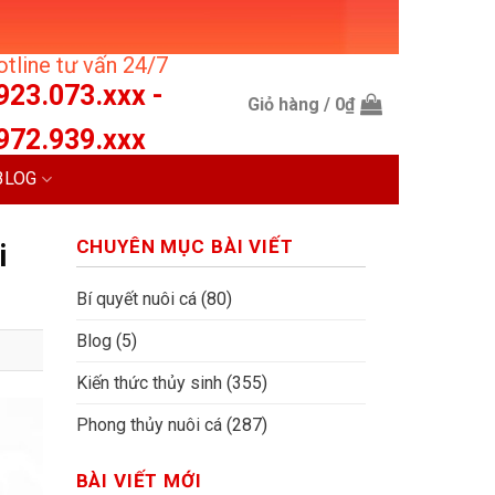
tline tư vấn 24/7
923.073.xxx -
Giỏ hàng /
0
₫
972.939.xxx
BLOG
CHUYÊN MỤC BÀI VIẾT
i
Bí quyết nuôi cá
(80)
Blog
(5)
Kiến thức thủy sinh
(355)
Phong thủy nuôi cá
(287)
BÀI VIẾT MỚI