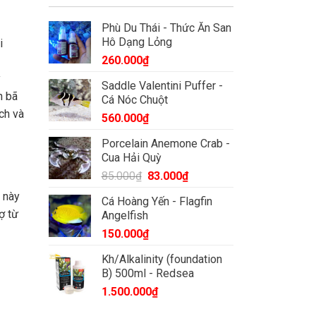
Phù Du Thái - Thức Ăn San
Hô Dạng Lỏng
i
260.000
₫
y
Saddle Valentini Puffer -
n bã
Cá Nóc Chuột
ch và
560.000
₫
Porcelain Anemone Crab -
Cua Hải Quỳ
Giá
Giá
85.000
₫
83.000
₫
gốc
hiện
 này
Cá Hoàng Yến - Flagfin
là:
tại
ợ từ
Angelfish
85.000₫.
là:
150.000
₫
83.000₫.
Kh/Alkalinity (foundation
B) 500ml - Redsea
1.500.000
₫