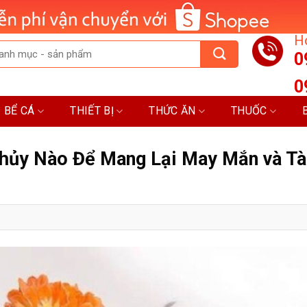
Ho
0
0
BỂ CÁ
THIẾT BỊ
THỨC ĂN
THUỐC
hủy Nào Để Mang Lại May Mắn và Tà